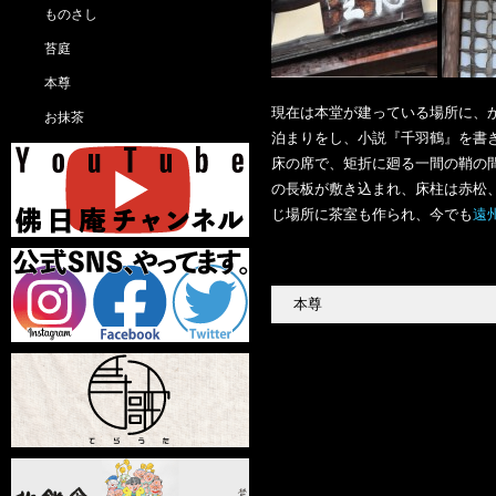
ものさし
苔庭
本尊
現在は本堂が建っている場所に、
お抹茶
泊まりをし、小説『千羽鶴』を書き
床の席で、矩折に廻る一間の鞘の
の長板が敷き込まれ、床柱は赤松、
じ場所に茶室も作られ、今でも
遠
本尊