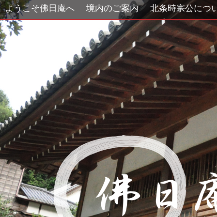
ようこそ佛日庵へ
境内のご案内
北条時宗公につ