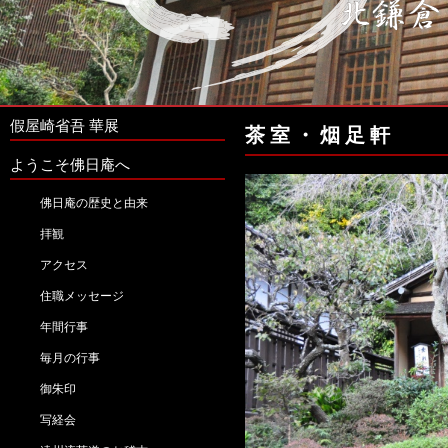
假屋崎省吾 華展
茶室・烟足軒
ようこそ佛日庵へ
佛日庵の歴史と由来
拝観
アクセス
住職メッセージ
年間行事
毎月の行事
御朱印
写経会