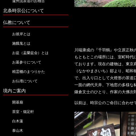
遠州流茶道のお稽古
北条時宗公について
仏教について
お彼岸とは
施餓鬼とは
川端康成の『千羽鶴』や立原正秋
お盆（盂蘭盆会）とは
もともとこの場所には、室町時代
お墓参りについて
ております。現在の建物は、東京
（なかやまさいち）邸より、昭和
精霊棚のまつりかた
で、出入り口として火燈形の茶道
お仏壇について
一面の網代天井、下地窓の多様な
境内ご案内
鎌倉文士のひとり、作家の大佛次
開基廟
以前は、時宗公のご命日に合わせ
茶室・烟足軒
白木蓮
泰山木