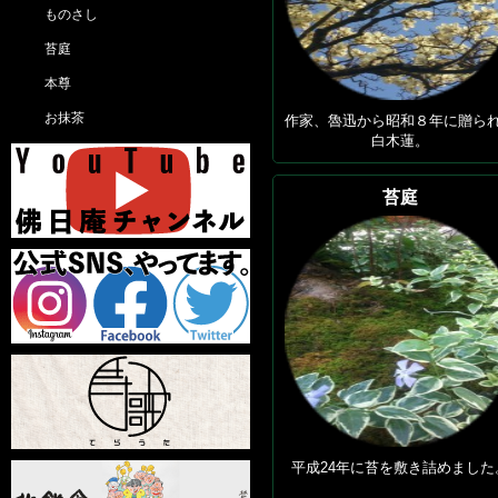
ものさし
苔庭
本尊
お抹茶
作家、魯迅から昭和８年に贈ら
白木蓮。
苔庭
平成24年に苔を敷き詰めました