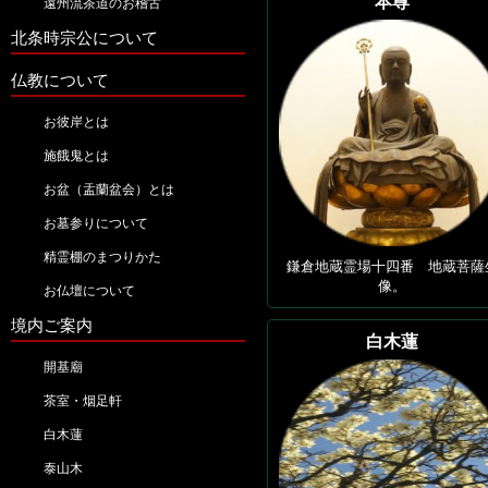
本尊
遠州流茶道のお稽古
北条時宗公について
仏教について
お彼岸とは
施餓鬼とは
お盆（盂蘭盆会）とは
お墓参りについて
精霊棚のまつりかた
鎌倉地蔵霊場十四番 地蔵菩薩
像。
お仏壇について
境内ご案内
白木蓮
開基廟
茶室・烟足軒
白木蓮
泰山木