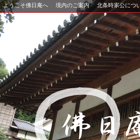
ようこそ佛日庵へ
境内のご案内
北条時宗公につ