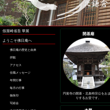
假屋崎省吾 華展
開基廟
ようこそ佛日庵へ
佛日庵の歴史と由来
拝観
アクセス
住職メッセージ
年間行事
毎月の行事
円覚寺の開基・北条時宗公をお
御朱印
りするお堂です。
写経会